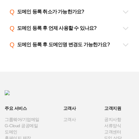
(사용) 가능한 도메인으로 조회될 경우 등록 기간을 선택해
도메인 등록 비용은 각 도메인마다 다르므로 아래 링크를
Q
소유자 정보 작성 및 신규 등록 비용 결제를 완료하시면
도메인 등록 취소가 가능한가요?
통해 도메인 등록 비용을 상세히 확인 후 등록을 진행해
도메인이 등록됩니다.
주세요.
국내 도메인은 신규 등록 일자로부터 7일 이내, 국제
Q
도메인 등록 후 언제 사용할 수 있나요?
도메인 신규 등록 방법 확인하기
도메인은 신규 등록 일자로부터 3일 이내 취소가
도메인 등록 비용 확인하기
가능합니다. 메일플러그 홈페이지에 로그인 후, 고객센터를
국내 도메인은 등록 신청 후 약 10~20분 이내 등록이
Q
통해 취소하시려는 도메인명을 기재하여 취소 문의를
도메인 등록 후 도메인명 변경도 가능한가요?
완료되며 별도의 절차 없이 사용할 수 있습니다. 국제
접수해 주세요. 취소 가능 기간이 지난 이후에는 취소가
도메인은 국제도메인관리기구(ICANN)의 도메인 등록
불가합니다.
이미 등록된 도메인명은 변경이 불가하여 신규 등록을
절차에 따라 등록 신청 후 15일 이내로 입력하신 소유자
진행해 주셔야 합니다.
이메일로 인증 메일이 발송됩니다. 이후 승인 처리를
해주셔야만 정상적인 사용이 가능합니다.
국제 도메인 인증 메일 절차 확인하기
주요 서비스
고객사
고객지원
그룹웨어/기업메일
고객사
공지사항
G-Cloud 공공메일
서류양식
도메인
고객센터
홈페이지 제작
도입 상담