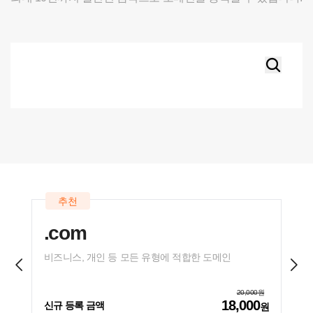
추천
.com
.n
비즈니스, 개인 등 모든 유형에 적합한 도메인
글로
20,000
원
18,000
신규 등록 금액
신규
원